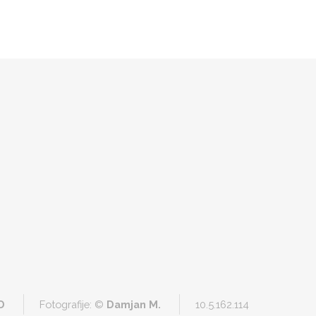
D
Fotografije:
©
Damjan M.
10.5.162.114