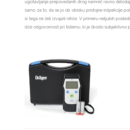
ugotavljanje prepovedanih drog namreč ravno delodajalci
samo za to, da se jo ob obisku pristojne inšpekcije pol
si tega ne želi izvajati nihče. V primeru neljubih po
išče odgovornost pri tistemu, ki je škodo subjektivno p