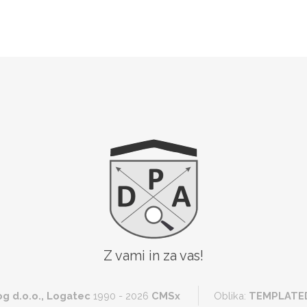
Z vami in za vas!
og d.o.o., Logatec
1990 - 2026
CMSx
Oblika:
TEMPLATE