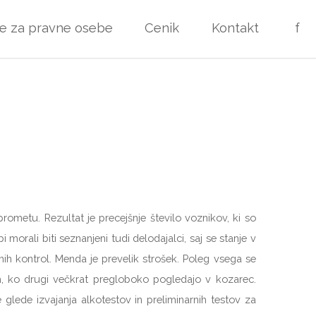
ve za pravne osebe
Cenik
Kontakt
f
metu. Rezultat je precejšnje število voznikov, ki so
orali biti seznanjeni tudi delodajalci, saj se stanje v
tnih kontrol. Menda je prevelik strošek. Poleg vsega se
m, ko drugi večkrat pregloboko pogledajo v kozarec.
glede izvajanja alkotestov in preliminarnih testov za