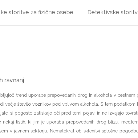
ke storitve za fizične osebe
Detektivske storit
h ravnanj
bljujoč trend uporabe prepovedanih drog in alkohola v cestnem pro
i večje število voznikov pod vplivom alkohola. S tem podatkom bi m
jalci si pogosto zatiskajo oči pred temi pojavi in ne izvajajo tovrs
 nekaj tistih, ki jim je uporaba prepovedanih drog blizu, medte
dvsem v javnem sektorju. Nemalokrat ob sklenitvi splošne pogodbe 