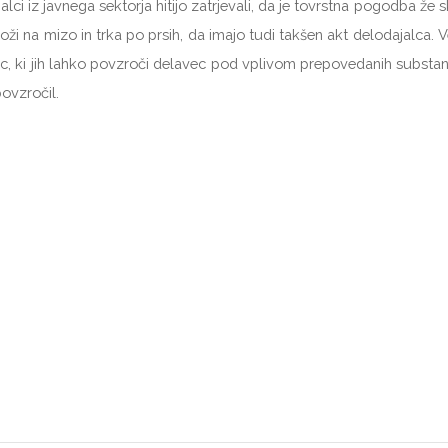
 iz javnega sektorja hitijo zatrjevali, da je tovrstna pogodba že sk
oži na mizo in trka po prsih, da imajo tudi takšen akt delodajalca.
sledic, ki jih lahko povzroči delavec pod vplivom prepovedanih subs
ovzročil.