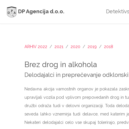
DP Agencija d.o.o.
Detektivs
ARHIV 2022
/
2021
/
2020
/
2019
/
2018
Brez drog in alkohola
Delodajalci in preprečevanje odklonski
Nedavna akcija varnostnih organov je pokazala zaskr
upravljali vozila pod vplivom prepovedanih drog in tud
družbi odraža tudi v delovni organizaciji. Toda deloda
seveda lahko vznemirja tudi delavce, med katerim je
Nekateri delodajalci celo vse skupaj tolerirajo, pre