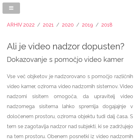
ARHIV 2022
/
2021
/
2020
/
2019
/
2018
Ali je video nadzor dopusten?
Dokazovanje s pomočjo video kamer
Vse več objketov je nadzorovano s pomočjo različnih
video kamer, oziroma video nadzornih sistemov. Video
nadzorni sisitem omogoča, da upravitelj video
nadzornega sisitema lahko spremlja dogajajnje v
določenem prostoru, oziroma objektu tudi dalj časa. S
tem se zagotavlja nadzor nad subjekti, ki se zadržujejo
na tem prostoru. Obenem posnetki iz video nadzornih