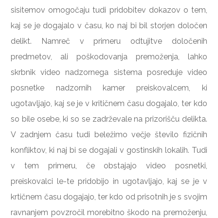
sisitemov omogočaju tudi pridobitev dokazov o tem,
kaj se je dogajalo v času, ko naj bi bil storjen določen
delikt. Namreč v primeru odtujitve določenih
predmetov, ali poškodovanja premoženja, lahko
skrbnik video nadzornega sistema posreduje video
posnetke nadzornih kamer preiskovalcem, ki
ugotavljajo, kaj se je v kritičnem času dogajalo, ter kdo
so bile osebe, ki so se zadrževale na prizorišču delikta.
V zadnjem času tudi beležimo večje število fizičnih
konfliktov, ki naj bi se dogajali v gostinskih lokalih. Tudi
v tem primeru, če obstajajo video posnetki,
preiskovalci le-te pridobijo in ugotavljajo, kaj se je v
krtičnem času dogajajo, ter kdo od prisotnih je s svojim
ravnanjem povzročil morebitno škodo na premoženju,