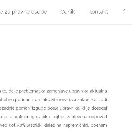
ve za pravne osebe
Cenik
Kontakt
f
e na to, da je problematika zamenjave upravnika aktualna
potrebno poudariti, da tako Stanovanjski zakon, kot tudi
nazadnje pomeni izgubo posla upravnika, ki je dosedaj
a je iz praktičnega vidika, najbolj zahtevena odpoved
 več kot 50% lastniški delež na nepremičnini, obenem