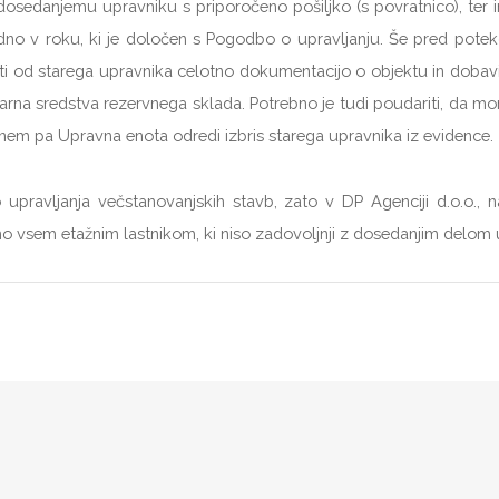
i dosedanjemu upravniku s priporočeno pošiljko (s povratnico), ter
dno v roku, ki je določen s Pogodbo o upravljanju. Še pred pot
iti od starega upravnika celotno dokumentacijo o objektu in dobavi
na sredstva rezervnega sklada. Potrebno je tudi poudariti, da mora 
nem pa Upravna enota odredi izbris starega upravnika iz evidence.
upravljanja večstanovanjskih stavb, zato v DP Agenciji d.o.o., 
emo vsem etažnim lastnikom, ki niso zadovoljnji z dosedanjim delom 