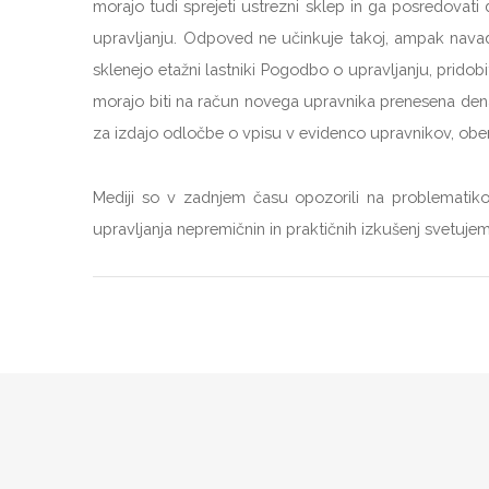
morajo tudi sprejeti ustrezni sklep in ga posredovat
upravljanju. Odpoved ne učinkuje takoj, ampak nava
sklenejo etažni lastniki Pogodbo o upravljanju, pridob
morajo biti na račun novega upravnika prenesena denar
za izdajo odločbe o vpisu v evidenco upravnikov, obe
Mediji so v zadnjem času opozorili na problematiko 
upravljanja nepremičnin in praktičnih izkušenj svetuj