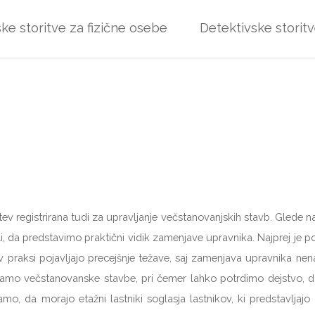
ke storitve za fizične osebe
Detektivske storit
ritev registrirana tudi za upravljanje večstanovanjskih stavb. Gled
očili, da predstavimo praktični vidik zamenjave upravnika. Najprej je 
 v praksi pojavljajo precejšnje težave, saj zamenjava upravnika ne
vljamo večstanovanske stavbe, pri čemer lahko potrdimo dejstvo, d
, da morajo etažni lastniki soglasja lastnikov, ki predstavljajo