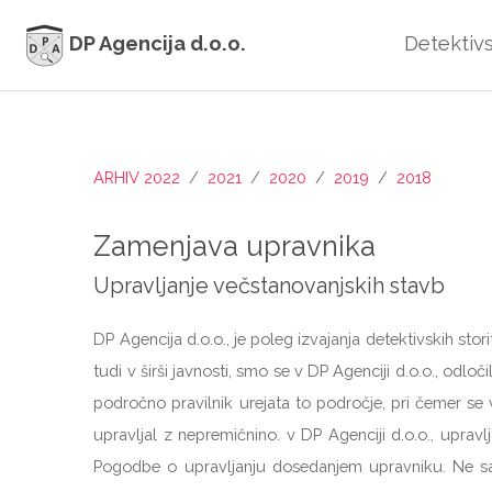
DP Agencija d.o.o.
Detektivs
ARHIV 2022
/
2021
/
2020
/
2019
/
2018
Zamenjava upravnika
Upravljanje večstanovanjskih stavb
DP Agencija d.o.o., je poleg izvajanja detektivskih sto
tudi v širši javnosti, smo se v DP Agenciji d.o.o., odl
področno pravilnik urejata to področje, pri čemer se
upravljal z nepremičnino. v DP Agenciji d.o.o., upra
Pogodbe o upravljanju dosedanjem upravniku. Ne samo