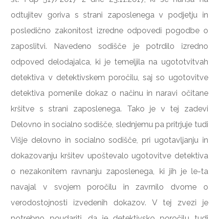
odtujitev goriva s strani zaposlenega v podjetju in
posledično zakonitost izredne odpovedi pogodbe o
zaposlitvi. Navedeno sodišče je potrdilo izredno
odpoved delodajalca, ki je temeljila na ugototvitvah
detektiva v detektivskem poročilu, saj so ugotovitve
detektiva pomenile dokaz o načinu in naravi očitane
kršitve s strani zaposlenega. Tako je v tej zadevi
Delovno in socialno sodišče, slednjemu pa pritrjuje tudi
Višje delovno in socialno sodišče, pri ugotavljanju in
dokazovanju kršitev upoštevalo ugotovitve detektiva
o nezakonitem ravnanju zaposlenega, ki jih je le-ta
navajal v svojem poročilu in zavrnilo dvome o
verodostojnosti izvedenih dokazov. V tej zvezi je
potrebno poudariti, da je detektivsko poročilu tudi