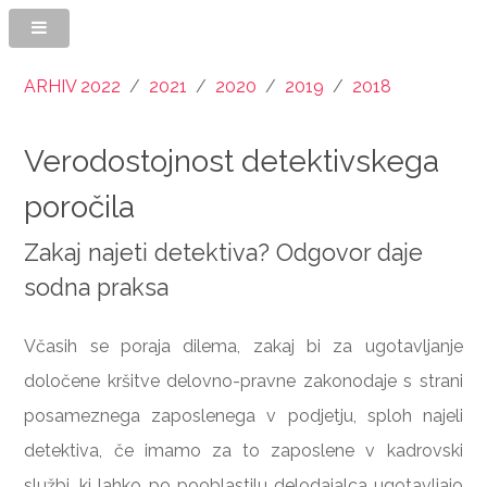
ARHIV 2022
/
2021
/
2020
/
2019
/
2018
Verodostojnost detektivskega
poročila
Zakaj najeti detektiva? Odgovor daje
sodna praksa
Včasih se poraja dilema, zakaj bi za ugotavljanje
določene kršitve delovno-pravne zakonodaje s strani
posameznega zaposlenega v podjetju, sploh najeli
detektiva, če imamo za to zaposlene v kadrovski
službi, ki lahko po pooblastilu delodajalca ugotavljajo