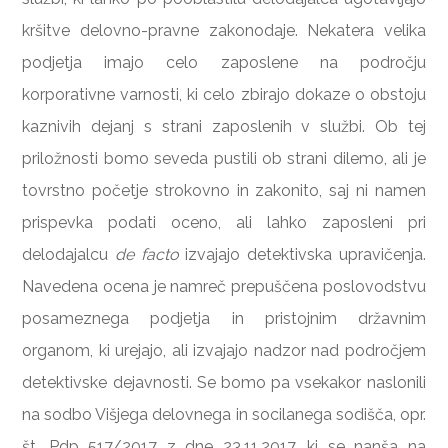
kršitve delovno-pravne zakonodaje. Nekatera velika
podjetja imajo celo zaposlene na področju
korporativne varnosti, ki celo zbirajo dokaze o obstoju
kaznivih dejanj s strani zaposlenih v službi. Ob tej
priložnosti bomo seveda pustili ob strani dilemo, ali je
tovrstno početje strokovno in zakonito, saj ni namen
prispevka podati oceno, ali lahko zaposleni pri
delodajalcu
de facto
izvajajo detektivska upravičenja.
Navedena ocena je namreč prepuščena poslovodstvu
posameznega podjetja in pristojnim državnim
organom, ki urejajo, ali izvajajo nadzor nad področjem
detektivske dejavnosti. Se bomo pa vsekakor naslonili
na sodbo Višjega delovnega in socilanega sodišča, opr.
št. Pdp 517/2017 z dne 23.11.2017, ki se nanša na