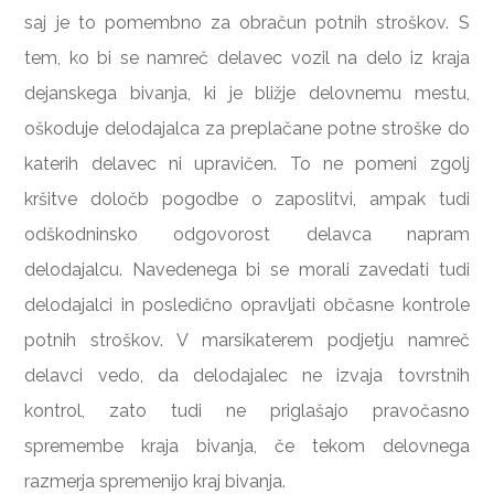
saj je to pomembno za obračun potnih stroškov. S
tem, ko bi se namreč delavec vozil na delo iz kraja
dejanskega bivanja, ki je bližje delovnemu mestu,
oškoduje delodajalca za preplačane potne stroške do
katerih delavec ni upravičen. To ne pomeni zgolj
kršitve določb pogodbe o zaposlitvi, ampak tudi
odškodninsko odgovorost delavca napram
delodajalcu. Navedenega bi se morali zavedati tudi
delodajalci in posledično opravljati občasne kontrole
potnih stroškov. V marsikaterem podjetju namreč
delavci vedo, da delodajalec ne izvaja tovrstnih
kontrol, zato tudi ne priglašajo pravočasno
spremembe kraja bivanja, če tekom delovnega
razmerja spremenijo kraj bivanja.